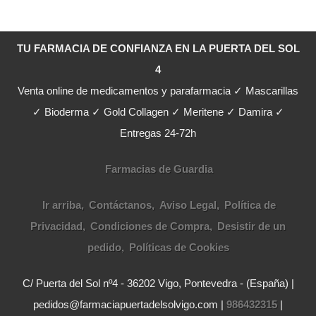
TU FARMACIA DE CONFIANZA EN LA PUERTA DEL SOL
4
Venta online de medicamentos y parafarmacia ✓ Mascarillas
✓ Bioderma ✓ Gold Collagen ✓ Meritene ✓ Damira ✓
Entregas 24-72h
Farmacias de Guardia
Ir arriba
Contáctanos
Aviso Legal
Política de
Privacidad
Condiciones de Compra
Desistir de un
pedido
Políticas de Cookies
C/ Puerta del Sol nº4 - 36202 Vigo, Pontevedra - (España) |
pedidos@farmaciapuertadelsolvigo.com |
986432315
|