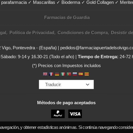
y parafarmacia ✓ Mascarillas ✓ Bioderma ✓ Gold Collagen ✓ Merit
Farmacias de Guardia
gal
Política de Privacidad
Condiciones de Compra
Desistir d
02 Vigo, Pontevedra - (España) | pedidos@farmaciapuertadelsolvigo.
Sábado: 9-14 y 16.30-21 (Todo el año) |
Tiempo de Entrega:
24-72 
(*) Precios con Impuestos incluidos
Métodos de pago aceptados
navegación, y obtener estadísticas anónimas. Si continúa navegando conside