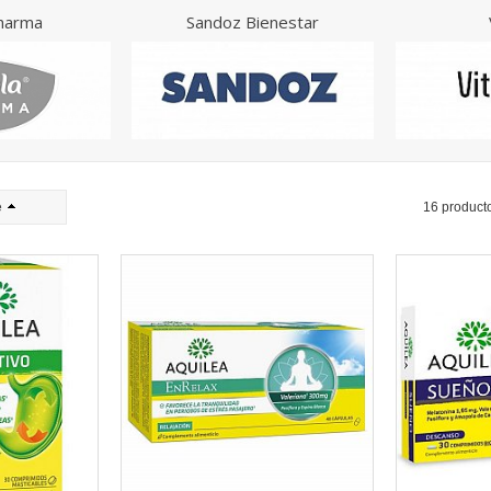
harma
Sandoz Bienestar
e
16 product