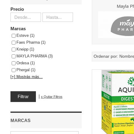
Mayla P
Precio
Marcas
Esteve (1)
Faes Pharma (1)
Kneipp (1)
MAYLA PHARMA (3)
Ordenar por:
Nombr
Ordesa (1)
Phergal (1)
[+] Mostrás más...
|
x Quitar Filtros
MARCAS