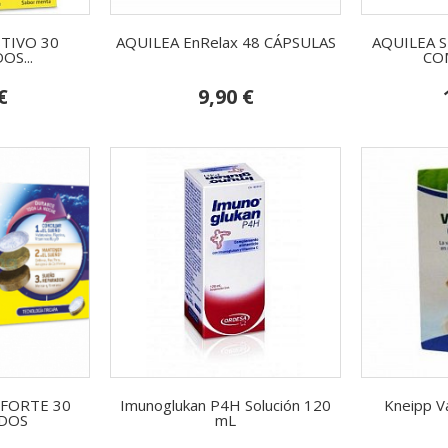
TIVO 30
AQUILEA EnRelax 48 CÁPSULAS
AQUILEA 
S...
CO
€
9,90 €
 FORTE 30
Imunoglukan P4H Solución 120
Kneipp Va
DOS
mL