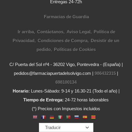
Entregas 24-72h
Farmacias de Guardia
Ir arriba
Contáctanos
Aviso Legal
Política de
Privacidad
Condiciones de Compra
Desistir de un
pedido
Políticas de Cookies
C/ Puerta del Sol nº4 - 36202 Vigo, Pontevedra - (España) |
pedidos@farmaciapuertadelsolvigo.com |
986432315
|
698100134
Horario:
Lunes-Sábado: 9-14 y 16.30-21 (Todo el año) |
Tiempo de Entrega:
24-72 horas laborables
(*) Precios con Impuestos incluidos