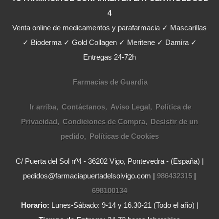
4
Venta online de medicamentos y parafarmacia ✓ Mascarillas
✓ Bioderma ✓ Gold Collagen ✓ Meritene ✓ Damira ✓
Entregas 24-72h
Farmacias de Guardia
Ir arriba
Contáctanos
Aviso Legal
Política de
Privacidad
Condiciones de Compra
Desistir de un
pedido
Políticas de Cookies
C/ Puerta del Sol nº4 - 36202 Vigo, Pontevedra - (España) |
pedidos@farmaciapuertadelsolvigo.com |
986432315
|
698100134
Horario:
Lunes-Sábado: 9-14 y 16.30-21 (Todo el año) |