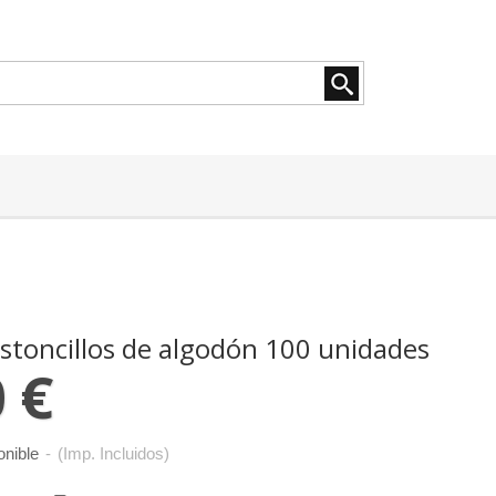
astoncillos de algodón 100 unidades
 €
onible
-
(Imp. Incluidos)