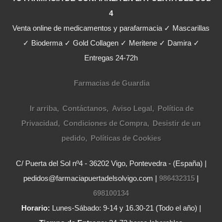
4
Venta online de medicamentos y parafarmacia ✓ Mascarillas
✓ Bioderma ✓ Gold Collagen ✓ Meritene ✓ Damira ✓
Entregas 24-72h
Farmacias de Guardia
Ir arriba
Contáctanos
Aviso Legal
Política de
Privacidad
Condiciones de Compra
Desistir de un
pedido
Políticas de Cookies
C/ Puerta del Sol nº4 - 36202 Vigo, Pontevedra - (España) |
pedidos@farmaciapuertadelsolvigo.com |
986432315
|
698100134
Horario:
Lunes-Sábado: 9-14 y 16.30-21 (Todo el año) |