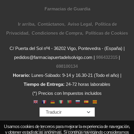
Farmacias de Guardia
Ir arriba
Contáctanos
Aviso Legal
Política de
Privacidad
Condiciones de Compra
Políticas de Cookies
C/ Puerta del Sol nº4 - 36202 Vigo, Pontevedra - (España) |
pedidos@farmaciapuertadelsolvigo.com |
986432315
|
698100134
Horario:
Lunes-Sábado: 9-14 y 16.30-21 (Todo el año) |
Tiempo de Entrega:
24-72 horas laborables
(*) Precios con Impuestos incluidos
Usamos cookies de terceros para mejorar la experiencia de navegación,
Métodos de pago aceptados
y obtener estadísticas anónimas. Si continúa navegando consideramos