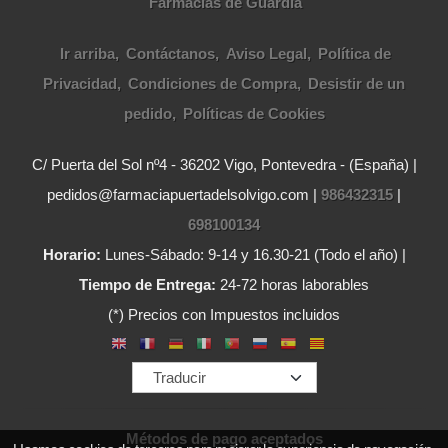
Farmacias de Guardia
Ir arriba
Contáctanos
Aviso Legal
Política de
Privacidad
Condiciones de Compra
Desistir de un
pedido
Políticas de Cookies
C/ Puerta del Sol nº4 - 36202 Vigo, Pontevedra - (España) |
pedidos@farmaciapuertadelsolvigo.com |
986432315
|
698100134
Horario:
Lunes-Sábado: 9-14 y 16.30-21 (Todo el año) |
Tiempo de Entrega:
24-72 horas laborables
(*) Precios con Impuestos incluidos
Métodos de pago aceptados