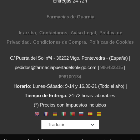
Entregas 24-72h
Farmacias de Guardia
Ir arriba
Contáctanos
Aviso Legal
Política de
Privacidad
Condiciones de Compra
Políticas de Cookies
C/ Puerta del Sol nº4 - 36202 Vigo, Pontevedra - (España) |
pedidos@farmaciapuertadelsolvigo.com |
986432315
|
698100134
Horario:
Lunes-Sábado: 9-14 y 16.30-21 (Todo el año) |
Tiempo de Entrega:
24-72 horas laborables
(*) Precios con Impuestos incluidos