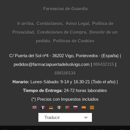
Farmacias de Guardia
Ir arriba
Contáctanos
Aviso Legal
Política de
Privacidad
Condiciones de Compra
Desistir de un
pedido
Políticas de Cookies
C/ Puerta del Sol nº4 - 36202 Vigo, Pontevedra - (España) |
pedidos@farmaciapuertadelsolvigo.com |
986432315
|
698100134
Horario:
Lunes-Sábado: 9-14 y 16.30-21 (Todo el año) |
Tiempo de Entrega:
24-72 horas laborables
(*) Precios con Impuestos incluidos