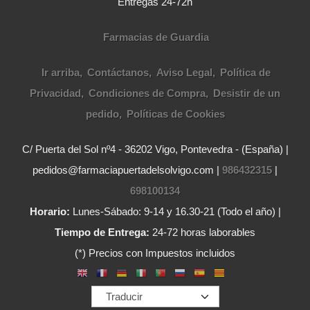
Entregas 24-72h
Farmacias de Guardia
Ir arriba
Contáctanos
Aviso Legal
Política de
Privacidad
Condiciones de Compra
Desistir de un
pedido
Políticas de Cookies
C/ Puerta del Sol nº4 - 36202 Vigo, Pontevedra - (España) |
pedidos@farmaciapuertadelsolvigo.com |
986432315
|
698100134
Horario:
Lunes-Sábado: 9-14 y 16.30-21 (Todo el año) |
Tiempo de Entrega:
24-72 horas laborables
(*) Precios con Impuestos incluidos