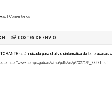
ags:
|
Comentarios
ÓN
COSTES DE ENVÍO
RANTE está indicado para el alivio sintomático de los procesos cat
pecto:
http://www.aemps.gob.es/cima/pdfs/es/p/73271/P_73271.pdf