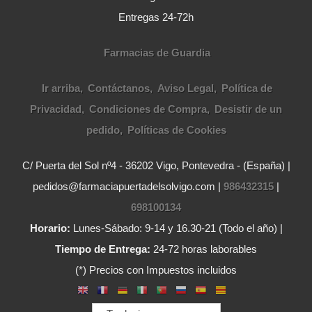
Entregas 24-72h
Farmacias de Guardia
Ir arriba
Contáctanos
Aviso Legal
Política de
Privacidad
Condiciones de Compra
Desistir de un
pedido
Políticas de Cookies
C/ Puerta del Sol nº4 - 36202 Vigo, Pontevedra - (España) |
pedidos@farmaciapuertadelsolvigo.com |
986432315
|
698100134
Horario:
Lunes-Sábado: 9-14 y 16.30-21 (Todo el año) |
Tiempo de Entrega:
24-72 horas laborables
(*) Precios con Impuestos incluidos