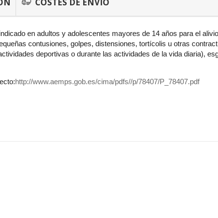
ÓN
COSTES DE ENVÍO
icado en adultos y adolescentes mayores de 14 años para el alivio l
equeñas contusiones, golpes, distensiones, tortícolis u otras contra
 actividades deportivas o durante las actividades de la vida diaria)
ecto:
http://www.aemps.gob.es/cima/pdfs//p/78407/P_78407.pdf