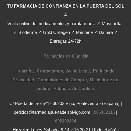
TU FARMACIA DE CONFIANZA EN LA PUERTA DEL SOL
4
Venta online de medicamentos y parafarmacia ✓ Mascarillas
✓ Bioderma ✓ Gold Collagen ✓ Meritene ✓ Damira ✓
Entregas 24-72h
Farmacias de Guardia
Ir arriba
Contáctanos
Aviso Legal
Política de
Privacidad
Condiciones de Compra
Desistir de un
pedido
Políticas de Cookies
C/ Puerta del Sol nº4 - 36202 Vigo, Pontevedra - (España) |
pedidos@farmaciapuertadelsolvigo.com |
986432315
|
698100134
Horario:
Lunes-Sábado: 9-14 y 16.30-21 (Todo el año) |