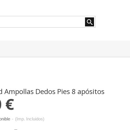
Ampollas Dedos Pies 8 apósitos
 €
onible
-
(Imp. Incluidos)