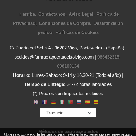
Ir arriba
Contáctanos
Aviso Legal
Política de
Privacidad
Condiciones de Compra
Desistir de un
pedido
Políticas de Cookies
C/ Puerta del Sol nº4 - 36202 Vigo, Pontevedra - (España) |
pedidos@farmaciapuertadelsolvigo.com |
986432315
|
698100134
Horario:
Lunes-Sábado: 9-14 y 16.30-21 (Todo el año) |
Tiempo de Entrega:
24-72 horas laborables
(*) Precios con Impuestos incluidos
Métodos de pago aceptados
Usamos cookies de terceros para mejorar la experiencia de navegación,