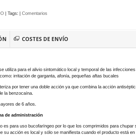
NO
|
Tags:
|
Comentarios
ÓN
COSTES DE ENVÍO
e utiliza para el alivio sintomático local y temporal de las infeccione
s como: irritación de garganta, afonía, pequeñas aftas bucales
teriza por tener una doble acción ya que combina la acción antiséptic
de la benzocaína.
mayores de 6 años.
ma de administración
 es para uso bucofaríngeo por lo que los comprimidos para chupar se
que su acción es local y sólo se manifiesta cuando el producto está en