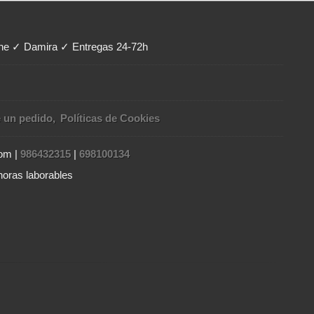
ene ✓ Damira ✓ Entregas 24-72h
e un pedido
Políticas de Cookies
com |
986432315
|
698100134
horas laborables