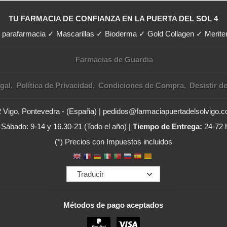
TU FARMACIA DE CONFIANZA EN LA PUERTA DEL SOL 4
y parafarmacia ✓ Mascarillas ✓ Bioderma ✓ Gold Collagen ✓ Merit
Farmacias de Guardia
gal
Política de Privacidad
Condiciones de Compra
Desistir d
02 Vigo, Pontevedra - (España) | pedidos@farmaciapuertadelsolvigo.
Sábado: 9-14 y 16.30-21 (Todo el año) |
Tiempo de Entrega:
24-72 
(*) Precios con Impuestos incluidos
Métodos de pago aceptados