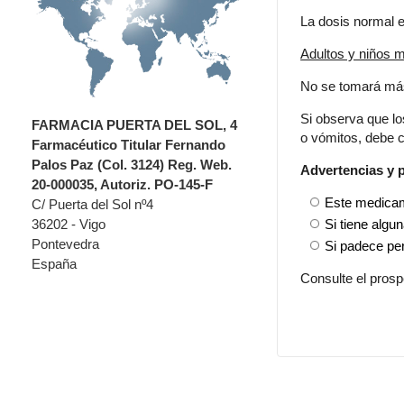
La dosis normal e
Adultos y niños 
No se tomará más
Si observa que lo
FARMACIA PUERTA DEL SOL, 4
o vómitos, debe c
Farmacéutico Titular Fernando
Palos Paz (Col. 3124) Reg. Web.
Advertencias y 
20-000035, Autoriz. PO-145-F
Este medicam
C/ Puerta del Sol nº4
Si tiene algu
36202 - Vigo
Pontevedra
Si padece per
España
Consulte el pros