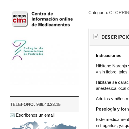
Categoría:
OTORRI
DESCRIPCI
Indicaciones
Hibitane Naranja s
y sin fiebre, tale
Hibitane se carac
anestésica local 
Adultos y niños 
TELEFONO: 986.43.23.15
Posología y for
Escríbenos un email
Este medicamento
ni tragarlos, ya 