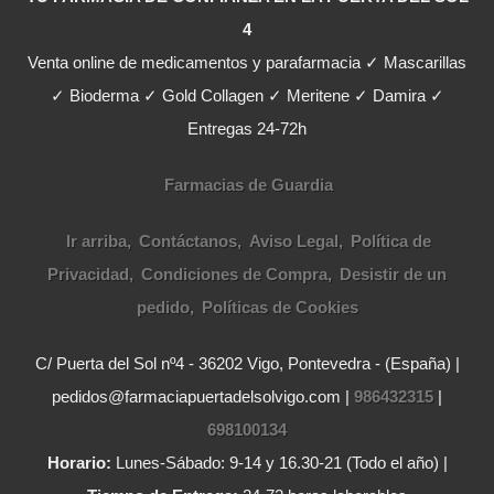
4
Venta online de medicamentos y parafarmacia ✓ Mascarillas
✓ Bioderma ✓ Gold Collagen ✓ Meritene ✓ Damira ✓
Entregas 24-72h
Farmacias de Guardia
Ir arriba
Contáctanos
Aviso Legal
Política de
Privacidad
Condiciones de Compra
Desistir de un
pedido
Políticas de Cookies
C/ Puerta del Sol nº4 - 36202 Vigo, Pontevedra - (España) |
pedidos@farmaciapuertadelsolvigo.com |
986432315
|
698100134
Horario:
Lunes-Sábado: 9-14 y 16.30-21 (Todo el año) |