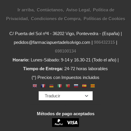
Ir arriba
Contáctanos
Aviso Legal
Política de
Privacidad
Condiciones de Compra
Políticas de Cookies
C/ Puerta del Sol nº4 - 36202 Vigo, Pontevedra - (España) |
pedidos@farmaciapuertadelsolvigo.com |
986432315
|
698100134
Horario:
Lunes-Sábado: 9-14 y 16.30-21 (Todo el año) |
Tiempo de Entrega:
24-72 horas laborables
(*) Precios con Impuestos incluidos
Métodos de pago aceptados