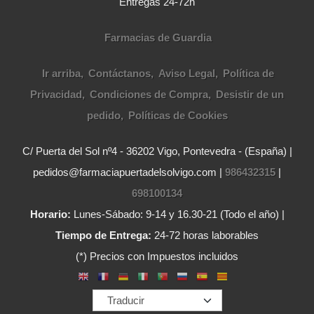
Entregas 24-72h
Farmacias de Guardia
Ir arriba
Contáctanos
Aviso Legal
Política de
Privacidad
Condiciones de Compra
Desistir de un
pedido
Políticas de Cookies
C/ Puerta del Sol nº4 - 36202 Vigo, Pontevedra - (España) |
pedidos@farmaciapuertadelsolvigo.com |
986432315
|
698100134
Horario:
Lunes-Sábado: 9-14 y 16.30-21 (Todo el año) |
Tiempo de Entrega:
24-72 horas laborables
(*) Precios con Impuestos incluidos