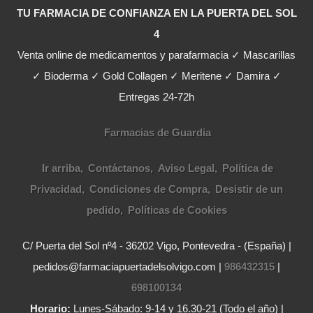
TU FARMACIA DE CONFIANZA EN LA PUERTA DEL SOL
4
Venta online de medicamentos y parafarmacia ✓ Mascarillas
✓ Bioderma ✓ Gold Collagen ✓ Meritene ✓ Damira ✓
Entregas 24-72h
Farmacias de Guardia
Ir arriba
Contáctanos
Aviso Legal
Política de
Privacidad
Condiciones de Compra
Desistir de un
pedido
Políticas de Cookies
C/ Puerta del Sol nº4 - 36202 Vigo, Pontevedra - (España) |
pedidos@farmaciapuertadelsolvigo.com |
986432315
|
698100134
Horario:
Lunes-Sábado: 9-14 y 16.30-21 (Todo el año) |