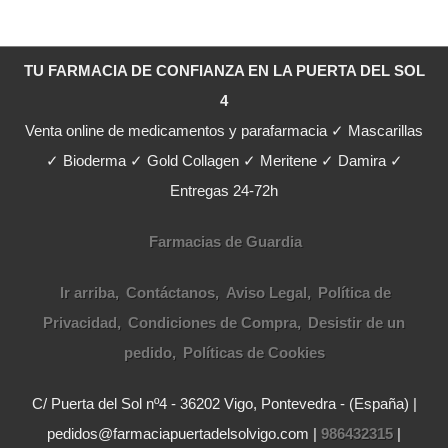
TU FARMACIA DE CONFIANZA EN LA PUERTA DEL SOL
4
Venta online de medicamentos y parafarmacia ✓ Mascarillas
✓ Bioderma ✓ Gold Collagen ✓ Meritene ✓ Damira ✓
Entregas 24-72h
Farmacias de Guardia
Ir arriba
Contáctanos
Aviso Legal
Política de
Privacidad
Condiciones de Compra
Desistir de un
pedido
Políticas de Cookies
C/ Puerta del Sol nº4 - 36202 Vigo, Pontevedra - (España) |
pedidos@farmaciapuertadelsolvigo.com |
986432315
|