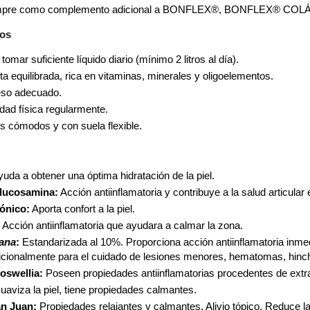
empre como complemento adicional a BONFLEX®, BONFLEX®
jos
omar suficiente líquido diario (mínimo 2 litros al día).
ta equilibrada, rica en vitaminas, minerales y oligoelementos.
eso adecuado.
idad física regularmente.
os cómodos y con suela flexible.
uda a obtener una óptima hidratación de la piel.
Glucosamina:
Acción antiinflamatoria y contribuye a la salud articular 
ónico:
Aporta confort a la piel.
:
Acción antiinflamatoria que ayudara a calmar la zona.
ana
:
Estandarizada al 10%. Proporciona acción antiinflamatoria inmed
adicionalmente para el cuidado de lesiones menores, hematomas, hinch
oswellia:
Poseen propiedades antiinflamatorias procedentes de extr
uaviza la piel, tiene propiedades calmantes.
an Juan:
Propiedades relajantes y calmantes. Alivio tópico. Reduce l