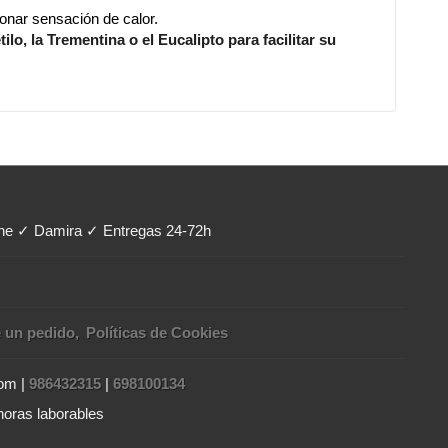
ionar sensación de calor.
lo, la Trementina o el Eucalipto para facilitar su
ene ✓ Damira ✓ Entregas 24-72h
e un pedido
Políticas de Cookies
com |
986432315
|
698100134
horas laborables