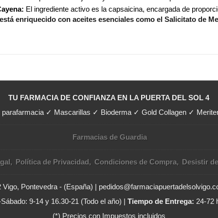
Cayena:
El ingrediente activo es la capsaicina, encargada de proporc
stá enriquecido con aceites esenciales como el Salicitato de Meti
TU FARMACIA DE CONFIANZA EN LA PUERTA DEL SOL 4
y parafarmacia ✓ Mascarillas ✓ Bioderma ✓ Gold Collagen ✓ Merit
Farmacias de Guardia
gal
Política de Privacidad
Condiciones de Compra
Desistir d
02 Vigo, Pontevedra - (España) | pedidos@farmaciapuertadelsolvigo.
Sábado: 9-14 y 16.30-21 (Todo el año) |
Tiempo de Entrega:
24-72 
(*) Precios con Impuestos incluidos