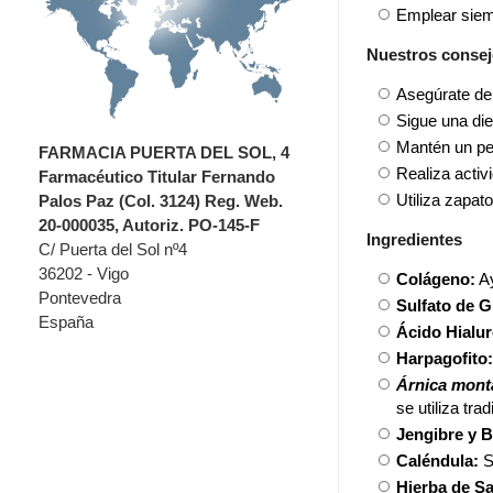
Emplear si
Nuestros conse
Asegúrate de t
Sigue una die
Mantén un p
FARMACIA PUERTA DEL SOL, 4
Realiza activ
Farmacéutico Titular Fernando
Utiliza zapat
Palos Paz (Col. 3124) Reg. Web.
20-000035, Autoriz. PO-145-F
Ingredientes
C/ Puerta del Sol nº4
36202 - Vigo
Colágeno:
Ay
Pontevedra
Sulfato de 
España
Ácido Hialur
Harpagofito
Árnica mont
se utiliza tr
Jengibre y B
Caléndula:
S
Hierba de S