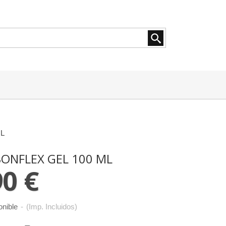
L
ONFLEX GEL 100 ML
90 €
onible
-
(Imp. Incluidos)