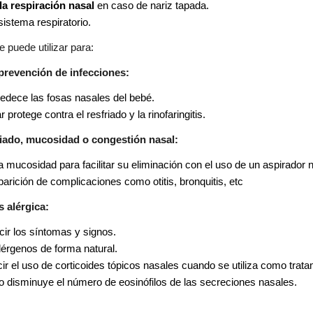
la respiración nasal
en caso de nariz tapada.
istema respiratorio.
puede utilizar para:
 prevención de infecciones:
edece las fosas nasales del bebé.
 protege contra el resfriado y la rinofaringitis.
riado, mucosidad o congestión nasal:
 mucosidad para facilitar su eliminación con el uso de un aspirador n
parición de complicaciones como otitis, bronquitis, etc
s alérgica:
ir los síntomas y signos.
érgenos de forma natural.
ir el uso de corticoides tópicos nasales cuando se utiliza como trat
o disminuye el número de eosinófilos de las secreciones nasales.