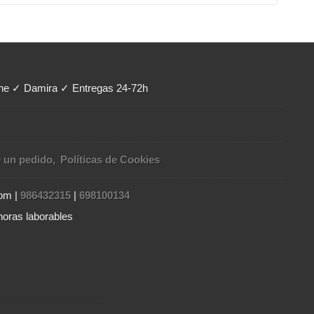
ene ✓ Damira ✓ Entregas 24-72h
e un pedido
Políticas de Cookies
com |
986432315
|
698100134
horas laborables