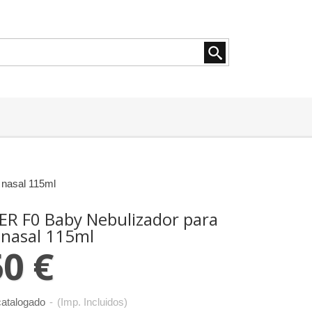
nasal 115ml
R F0 Baby Nebulizador para
 nasal 115ml
50 €
atalogado
-
(Imp. Incluidos)