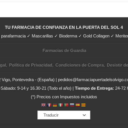
TU FARMACIA DE CONFIANZA EN LA PUERTA DEL SOL 4
y parafarmacia ✓ Mascarillas ✓ Bioderma ✓ Gold Collagen ✓ Merit
Farmacias de Guardia
gal
Política de Privacidad
Condiciones de Compra
Desistir d
02 Vigo, Pontevedra - (España) | pedidos@farmaciapuertadelsolvigo.
Sábado: 9-14 y 16.30-21 (Todo el año) |
Tiempo de Entrega:
24-72 
(*) Precios con Impuestos incluidos