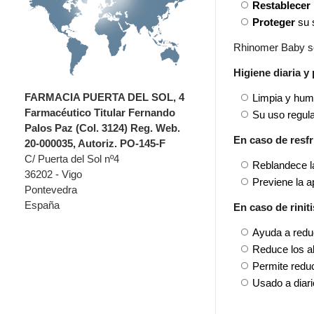
Restablecer 
Proteger
su s
Rhinomer Baby se 
Higiene diaria y
FARMACIA PUERTA DEL SOL, 4
Limpia y hum
Farmacéutico Titular Fernando
Su uso regular
Palos Paz (Col. 3124) Reg. Web.
En caso de resf
20-000035, Autoriz. PO-145-F
C/ Puerta del Sol nº4
Reblandece la
36202 - Vigo
Previene la a
Pontevedra
España
En caso de riniti
Ayuda a reduc
Reduce los al
Permite reduc
Usado a diari